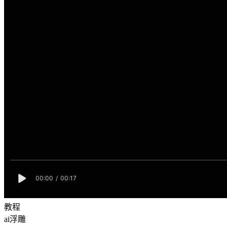
教程
ai浮雕