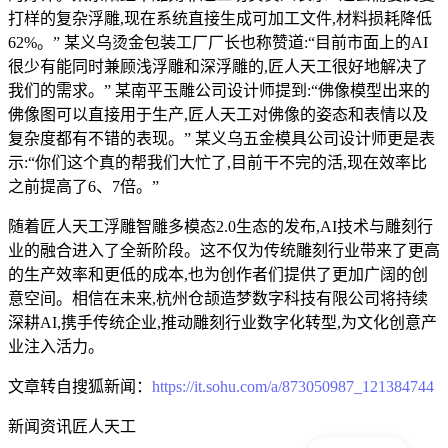
打样的复杂浮雕,现在系统直接生成可加工文件,材料损耗降低
62%。” 某义乌烫金包装工厂厂长也称赞道:“目前市面上的AI
很少有能同时兼顾浅浮雕和深浮雕的,匠人天工很好地解决了
我们的需求。” 某南平玉雕公司设计师提到:“佛像模型出来的
佛像图可以直接用于生产,匠人天工对佛像的姿态和表情以及
复杂度都有不错的表现。” 某义乌五金模具公司设计师更是表
示:“你们这个真的帮我们大忙了,目前干不完的活,现在效率比
之前提高了6、7倍。”
随着匠人天工浮雕智雕多模态2.0生态的发布,AI技术与雕刻行
业的融合进入了全新阶段。这不仅为传统雕刻行业带来了更高
的生产效率和更低的成本,也为创作者们提供了更加广阔的创
意空间。相信在未来,杭州仓颉造梦数字科技有限公司将持续
深耕AI,携手传统企业,推动雕刻行业数字化转型,为文化创意产
业注入活力。
文章转自搜狐新闻：
https://it.sohu.com/a/873050987_121384744
新闻资讯
匠人天工