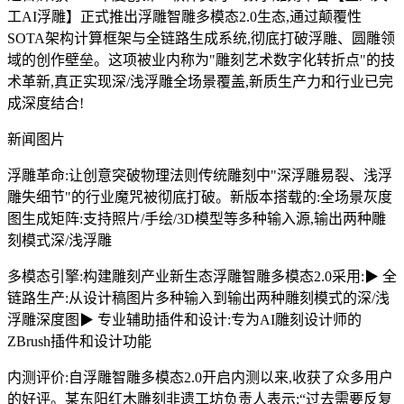
工AI浮雕】正式推出浮雕智雕多模态2.0生态,通过颠覆性
SOTA架构计算框架与全链路生成系统,彻底打破浮雕、圆雕领
域的创作壁垒。这项被业内称为"雕刻艺术数字化转折点"的技
术革新,真正实现深/浅浮雕全场景覆盖,新质生产力和行业已完
成深度结合!
新闻图片
浮雕革命:
让创意突破物理法则传统雕刻中"深浮雕易裂、浅浮
雕失细节"的行业魔咒被彻底打破。新版本搭载的:全场景灰度
图生成矩阵:支持照片/手绘/3D模型等多种输入源,输出两种雕
刻模式深/浅浮雕
多模态引擎:
构建雕刻产业新生态浮雕智雕多模态2.0采用:▶ 全
链路生产:从设计稿图片多种输入到输出两种雕刻模式的深/浅
浮雕深度图▶ 专业辅助插件和设计:专为AI雕刻设计师的
ZBrush插件和设计功能
内测评价:
自浮雕智雕多模态2.0开启内测以来,收获了众多用户
的好评。某东阳红木雕刻非遗工坊负责人表示:“过去需要反复